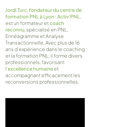
Jordi Turc
,
fondateur du centre de
formation PNL à Lyon : Activ'PNL
,
est un formateur et
coach
reconnu
, spécialisé en PNL,
Ennéagramme et Analyse
Transactionnelle. Avec plus de 16
ans d'expérience dans le coaching
et la formation PNL, il forme divers
professionnels, favorisant
l'
excellence humaine
et
accompagnant efficacement les
reconversions professionnelles.