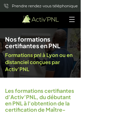
Prendre rendez-vous téléphonique
Nos formations
certifiantes en PNL
Formations pnl à Lyon ou en
distanciel conçues par
Activ’PN
L
Les formations certifiantes
d’Activ’PNL, du débutant
en PNL à l'obtention de la
certification de Maître-