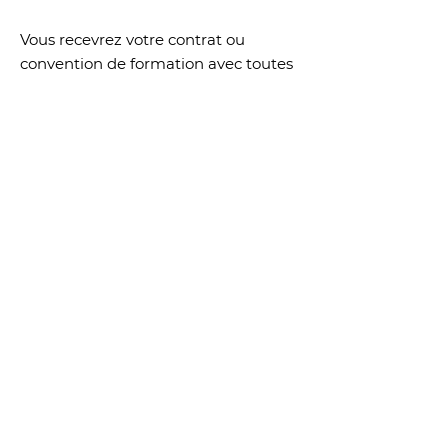
Vous recevrez votre contrat ou
convention de formation avec toutes
les informations concernant le
programme, les horaires, les dates et
le lieu
de l’apprentissage ainsi que
notre livret d'accueil. Vous aurez à
disposition tous les supports
techniques nécessaires pour votre
apprentissage (documents PDF,
ressources en lignes, prêt de livres,
etc...)
Les groupes de travail sont limités à
12 élèves par session de Coach
Professionnel afin de pouvoir être
suffisamment disponible pour
chacun et encourager des relations
sécurisantes et authentiques dans le