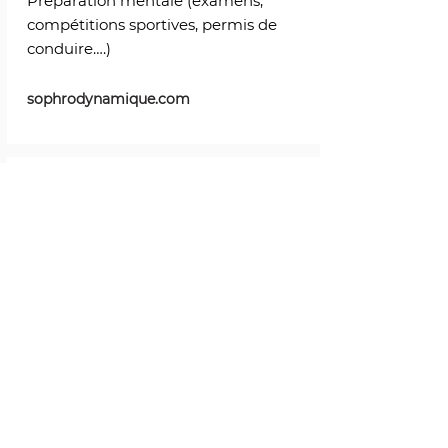
Préparation mentale (examens,
compétitions sportives, permis de
conduire….)
sophrodynamique.com
Mélanie Girardet
19 Rte de Grenoble, 38120 Saint-Égrève
’aide les femmes qui se sentent
fatiguées, perdues ou bloquées à
retrouver de la clarté, de la légèreté,
et à créer une vie alignée avec ce
qu’elles sont vraiment.
https://www.melanie-girardet.com