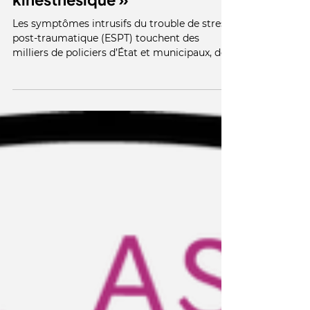
Traumatique : le protocole de
dissociation visuo-
kinesthésique »
Les symptômes intrusifs du trouble de stress
post-traumatique (ESPT) touchent des
milliers de policiers d’État et municipaux, de
militaires hommes et femmes, ainsi que des
civils de toutes origines.Les traitements
actuels, fondés sur des protocoles
d’extinction, exigent des investissements
considérables en temps et en argent, et se
révèlent souvent d’une efficacité limitée.