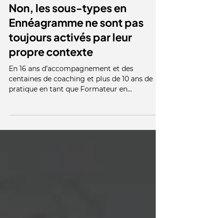
8 nov. 2025
21 min de lecture
Non, les sous-types en
Ennéagramme ne sont pas
toujours activés par leur
propre contexte
En 16 ans d’accompagnement et des
centaines de coaching et plus de 10 ans de
pratique en tant que Formateur en
Ennéagramme , j’ai observé un point qui
manque, ou qui est parfois contredit, dans la
littérature Ennéagramme : ce qui déclenche
notre stress n’est pas toujours ce qui nous
régule. Autrement dit, le sous-type
Ennéagramme dominant n’explique pas
forcément le déclencheur, mais il colore très
fortement la manière dont on fait
redescendre la pression. Cette nuance ch