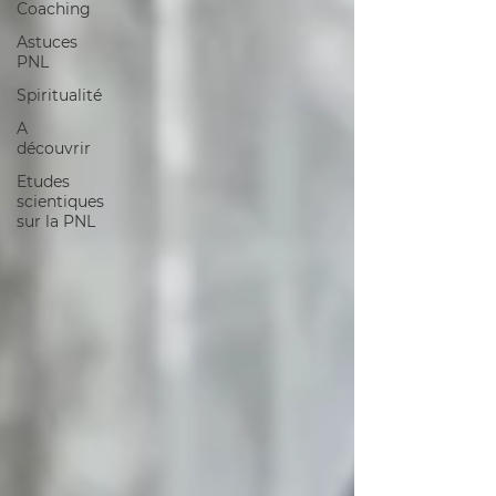
Coaching
Astuces
PNL
Spiritualité
A
découvrir
Etudes
scientiques
sur la PNL