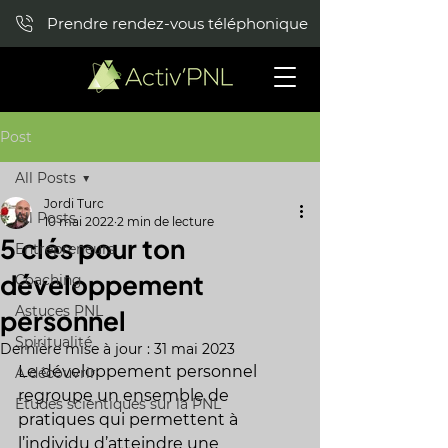
Prendre rendez-vous téléphonique
Post
All Posts
Jordi Turc
All Posts
10 mai 2022
2 min de lecture
5 clés pour ton
Entrepreneurs
développement
Coaching
Astuces PNL
personnel
Spiritualité
Dernière mise à jour :
31 mai 2023
Le développement personnel 
A découvrir
regroupe un ensemble de 
Etudes scientiques sur la PNL
pratiques qui permettent à 
l’individu d’atteindre une 