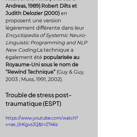
Andreas, 1989)
.
Robert Dilts et 
Judith Delozier (2000)
 en 
proposent une version 
légèrement différente dans leur 
Encyclopedia of Systemic Neuro-
Linguistic Programming and NLP 
New 
Coding
.La
 technique a 
également été 
popularisée au 
Royaume-Uni sous le nom de 
“Rewind Technique”
 (Guy & Guy, 
2003 ; Muss, 1991, 2002).
Trouble de stress post-
traumatique (ESPT)
https://www.youtube.com/watch?
v=ae_0rKgvsJQ&t=2746s