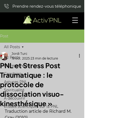
Prendre rendez-vous téléphonique
Post
All Posts
Jordi Turc
All Posts
19 oct. 2025
23 min de lecture
PNL et Stress Post
Entrepreneurs
Traumatique : le
Coaching
Astuces PNL
protocole de
Spiritualité
dissociation visuo-
A découvrir
kinesthésique »
Etudes scientiques sur la PNL
Traduction article de 
Richard M. 
Gray (2010)