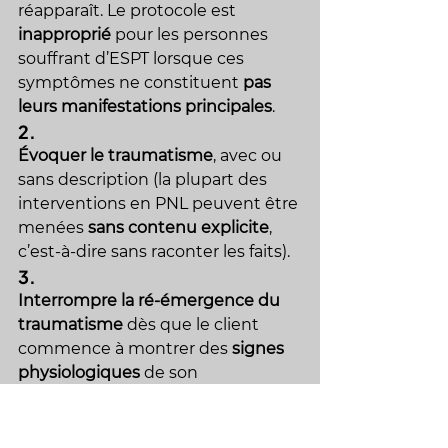
réapparaît. Le protocole est 
inapproprié
 pour les personnes 
souffrant d’ESPT lorsque ces 
symptômes ne constituent 
pas 
leurs manifestations principales
.
2.
Évoquer le traumatisme
, avec ou 
sans description (la plupart des 
interventions en PNL peuvent être 
menées 
sans contenu explicite
, 
c’est-à-dire sans raconter les faits).
3.
Interrompre la ré-émergence du 
traumatisme
 dès que le client 
commence à montrer des 
signes 
physiologiques
 de son 
apparition.Des changements dans 
la respiration, la couleur de la peau, 
la posture, la dilatation des pupilles 